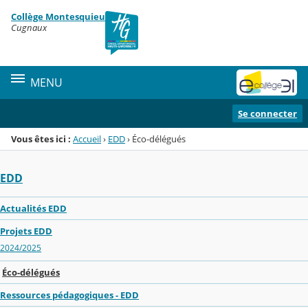
Panneau de gestion des cookies
Collège Montesquieu
Menu de la rubrique
Contenu
Cugnaux
MENU
Se connecter
Vous êtes ici :
Accueil
›
EDD
›
Éco-délégués
EDD
Actualités EDD
Projets EDD
2024/2025
Éco-délégués
Ressources pédagogiques - EDD