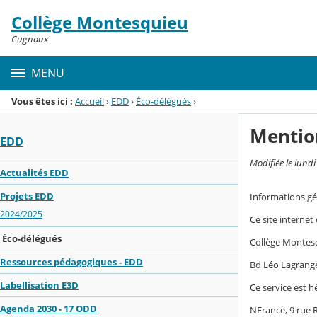
Panneau de gestion des cookies
Collège Montesquieu
Menu de la rubrique
Contenu
Cugnaux
MENU
Vous êtes ici :
Accueil
›
EDD
›
Éco-délégués
›
Mentio
EDD
Modifiée le lund
Actualités EDD
Projets EDD
Informations gé
2024/2025
Ce site internet
Éco-délégués
Collège Montes
Ressources pédagogiques - EDD
Bd Léo Lagrang
Labellisation E3D
Ce service est h
Agenda 2030 - 17 ODD
NFrance, 9 rue