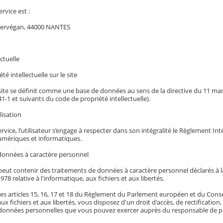
ervice est :
Kervégan, 44000 NANTES
ctuelle
té intellectuelle sur le site
 site se définit comme une base de données au sens de la directive du 11 mars 
341-1 et suivants du code de propriété intellectuelle).
lisation
service, l’utilisateur s’engage à respecter dans son intégralité le Règlement I
mériques et informatiques.
données à caractère personnel
eut contenir des traitements de données à caractère personnel déclarés à la 
978 relative à l'informatique, aux fichiers et aux libertés.
es articles 15, 16, 17 et 18 du Règlement du Parlement européen et du Conseil 
aux fichiers et aux libertés, vous disposez d'un droit d'accès, de rectificatio
données personnelles que vous pouvez exercer auprès du responsable de pu