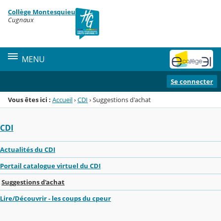
Panneau de gestion des cookies
Collège Montesquieu
Menu de la rubrique
Contenu
Cugnaux
MENU
Se connecter
Vous êtes ici :
Accueil
›
CDI
›
Suggestions d'achat
CDI
Actualités du CDI
Portail catalogue virtuel du CDI
Suggestions d'achat
Lire/Découvrir - les coups du cpeur