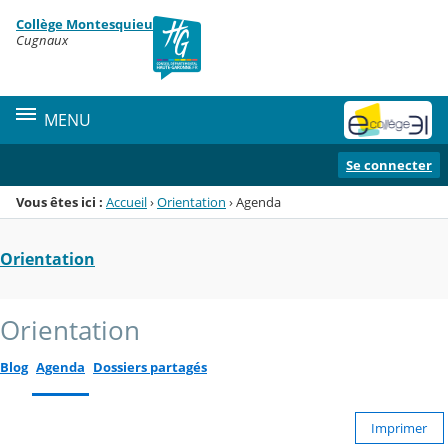
Panneau de gestion des cookies
Collège Montesquieu
Menu de la rubrique
Contenu
Cugnaux
MENU
Se connecter
Vous êtes ici :
Accueil
›
Orientation
›
Agenda
Orientation
Orientation
Blog
Agenda
Dossiers partagés
Imprimer