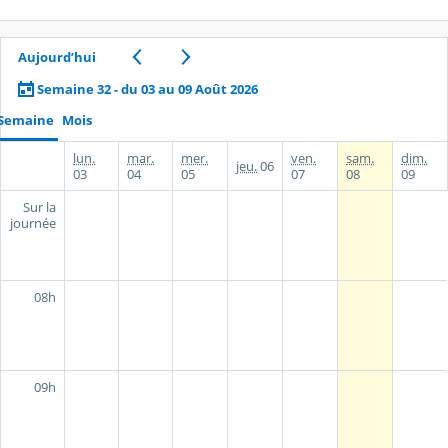
Aujourd’hui
Semaine 32 - du 03 au 09 Août 2026
Semaine
Mois
lun.
mar.
mer.
ven.
sam.
dim.
jeu.
06
03
04
05
07
08
09
Sur la
journée
08h
09h