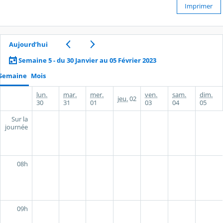
Imprimer
Aujourd’hui
Semaine 5 - du 30 Janvier au 05 Février 2023
Semaine
Mois
lun.
mar.
mer.
ven.
sam.
dim.
jeu.
02
30
31
01
03
04
05
Sur la
journée
08h
09h