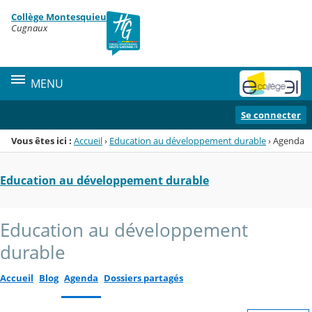
Panneau de gestion des cookies
Collège Montesquieu
Menu de la rubrique
Contenu
Cugnaux
MENU
Se connecter
Vous êtes ici :
Accueil
›
Education au développement durable
›
Agenda
Education au développement durable
Education au développement
durable
Accueil
Blog
Agenda
Dossiers partagés