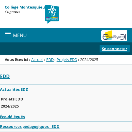
Panneau de gestion des cookies
Collège Montesquieu
Menu de la rubrique
Contenu
Cugnaux
MENU
Se connecter
Vous êtes ici :
Accueil
›
EDD
›
Projets EDD
›
2024/2025
EDD
Actualités EDD
Projets EDD
2024/2025
Éco-délégués
Ressources pédagogiques - EDD