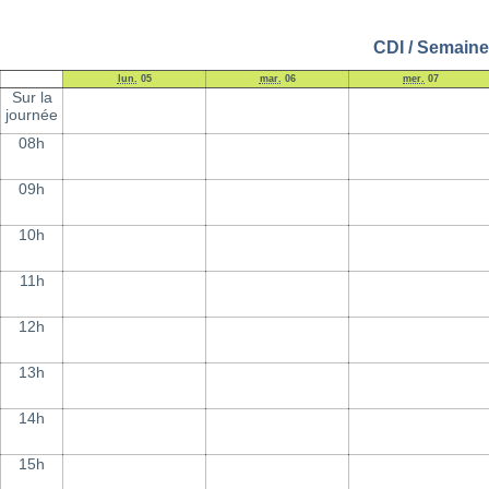
CDI / Semaine
lun.
05
mar.
06
mer.
07
Sur la
journée
08h
09h
10h
11h
12h
13h
14h
15h