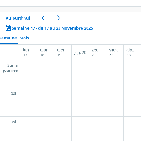
Aujourd’hui
Semaine 47 - du 17 au 23 Novembre 2025
Semaine
Mois
lun.
mar.
mer.
ven.
sam.
dim.
jeu.
20
17
18
19
21
22
23
Sur la
journée
08h
09h