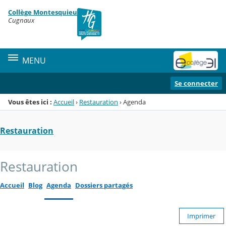
Panneau de gestion des cookies
Collège Montesquieu
Menu de la rubrique
Contenu
Cugnaux
MENU
Se connecter
Vous êtes ici :
Accueil
›
Restauration
›
Agenda
Restauration
Restauration
Accueil
Blog
Agenda
Dossiers partagés
Imprimer