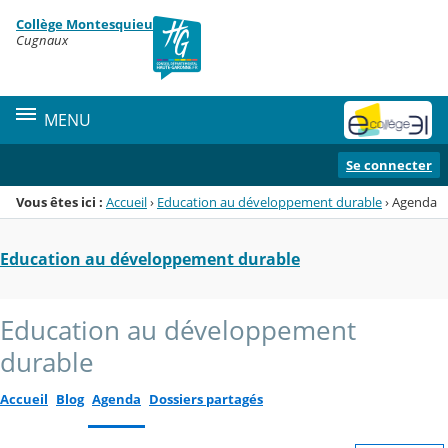
Panneau de gestion des cookies
Collège Montesquieu
Menu de la rubrique
Contenu
Cugnaux
MENU
Se connecter
Vous êtes ici :
Accueil
›
Education au développement durable
›
Agenda
Education au développement durable
Education au développement
durable
Accueil
Blog
Agenda
Dossiers partagés