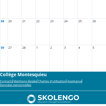
S8
20
21
22
23
24
25
26
S9
27
28
1
2
3
4
5
Collège Montesquieu
Contacts
Mentions légales
Chartes d'utilisation
Assistance
Données personnelles