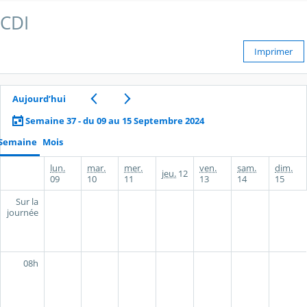
CDI
Imprimer
Aujourd’hui
Semaine 37 - du 09 au 15 Septembre 2024
Semaine
Mois
lun.
mar.
mer.
ven.
sam.
dim.
jeu.
12
09
10
11
13
14
15
Sur la
journée
08h