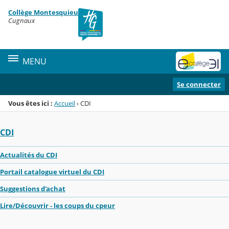
Panneau de gestion des cookies
Collège Montesquieu
Menu de la rubrique
Contenu
Cugnaux
MENU
Se connecter
Vous êtes ici :
Accueil
›
CDI
CDI
Actualités du CDI
Portail catalogue virtuel du CDI
Suggestions d'achat
Lire/Découvrir - les coups du cpeur